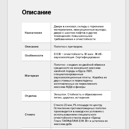
Описание
Двери в кинозал, склады с горючими
материалами, эвакуационные выходы,
Назначение
двери к шахтам лифтов и другие
помещенияс повышенными
требованиями к огнестойкости
Описание
Полотно с притвором.
EIS30 – огнестойкость 30 мин. 38 dB -
Особенности
звукоизоляция. Сертифицировано.
Полотно - сэндвич из двойной обвязки
сращенного на микрошип массива
хвойной породы и бруса ЛВЛ,
специализированные
Материал
звукоизоляционные плиты. Коробка из
двух стоевых и перекладины
изготовленных из переклееного
массива МДФ и фанеры
Экошпон. Стойкость к образованию
Отделка
пятен, царапин, истирания.
Стекло 22 мм, 9% площади по центру.
Остекление противопожарных полотен
производится в заводских условиях с
Стекло
использованием специального
огнестойкого стекла марки «Бранд
Гласс ПАРАФЛАМ-EIW 30» и штапика из
массива дуба.