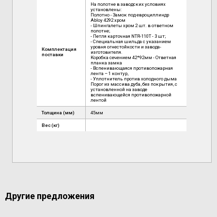
На полотне в заводских условиях
установлены:
Полотно - Замок под евроциллиндр
Abloy 4292 хром
- Шпингалеты хром 2 шт. в ответном
полотне;
- Петля карточная NTR-110T - 3 шт;
- Специальная шильда с указанием
уровня огнестойкости и завода-
Комплектация
изготовителя.
поставки
Коробка сечением 42*92мм - Ответная
планка замка
- Вспенивающаяся противопожарная
лента – 1 контур,
- Уплотнитель против холодного дыма
Порог из массива дуба, без покрытия, с
установленной на заводе
вспенивающейся противопожарной
лентой
Толщина (мм)
45мм
Вес (кг)
Другие предложения