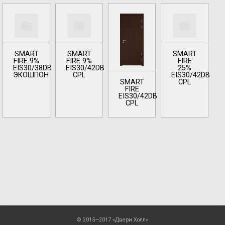
SMART
SMART
SMART
FIRE 9%
FIRE 9%
FIRE
EIS30/38DB
EIS30/42DB
25%
ЭКОШПОН
CPL
EIS30/42DB
SMART
CPL
FIRE
EIS30/42DB
CPL
© 2015—2017 «Двери Холл»